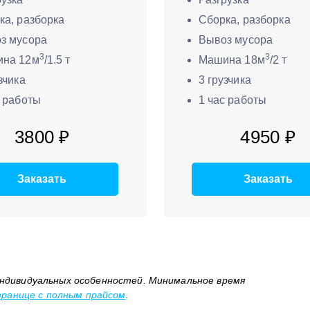
ка, разборка
Сборка, разборка
з мусора
Вывоз мусора
3
3
на 12м
/1.5 т
Машина 18м
/2 т
зчика
3 грузчика
с работы
1 час работы
3800 ₽
4950 ₽
Заказать
Заказать
ндивидуальных особенностей. Минимальное время
ранице с полным прайсом
.