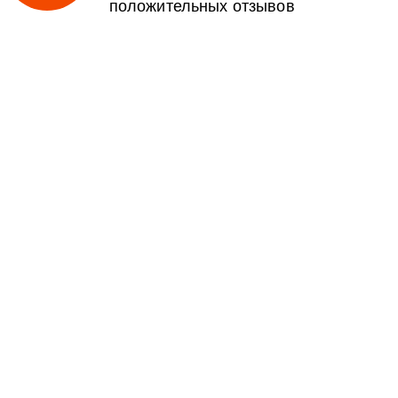
положительных отзывов
Я помогу с
оформлением заказа
Отвечу на вопросы:
Сколько будет стоить
Какую машину лучше заказать
Сколько грузчиков хватит
На чём сэкономить
И любые другие ваши вопросы