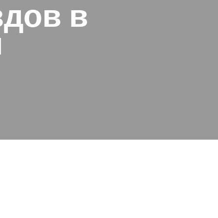
здов в
м