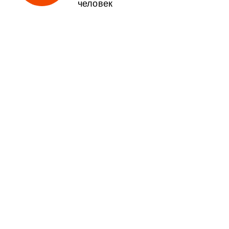
человек
Здравствуйте!
Меня зовут
Елена Володина
Старший менеджер компании «Переезд без хлопот»
+7 (495) 798-85-08