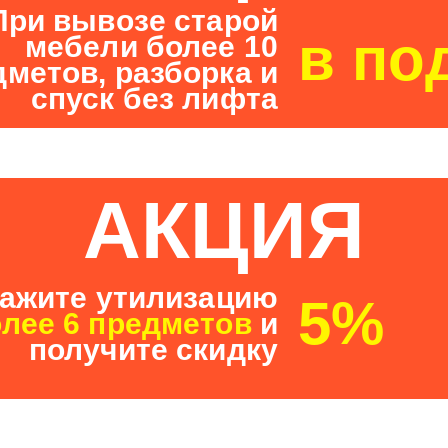
При вывозе старой
в по
мебели более 10
дметов, разборка и
спуск без лифта
АКЦИЯ
ажите утилизацию
5%
лее 6 предметов
и
получите скидку