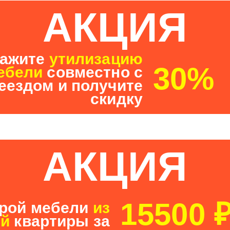
АКЦИЯ
кажите
утилизацию
30%
ебели
совместно с
еездом и получите
скидку
АКЦИЯ
15500 
арой мебели
из
ей
квартиры за