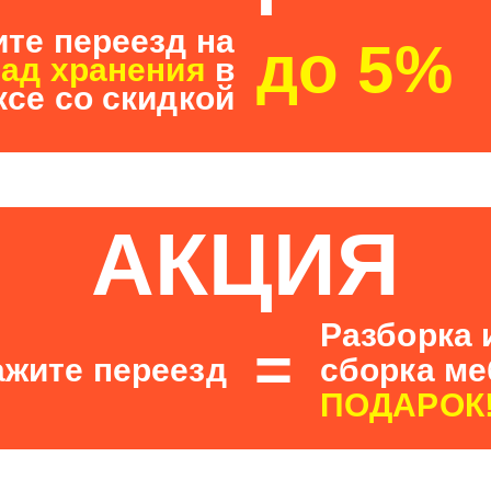
те переезд на
до 5%
лад хранения
в
се со скидкой
АКЦИЯ
Разборка 
=
ажите переезд
сборка м
ПОДАРОК