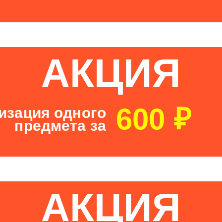
АКЦИЯ
600 ₽
изация одного
предмета за
АКЦИЯ