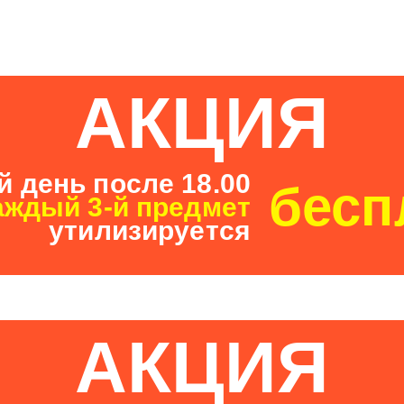
АКЦИЯ
 день после 18.00
бесп
аждый 3-й предмет
утилизируется
АКЦИЯ