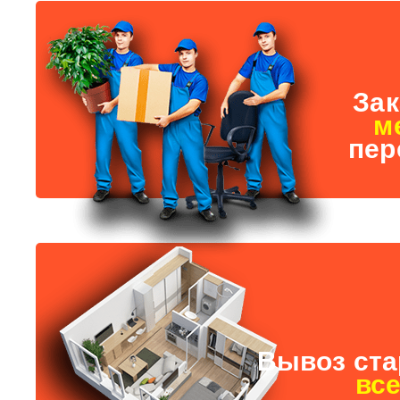
За
м
пер
Вывоз ст
вс