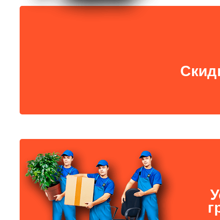
Скид
У
г