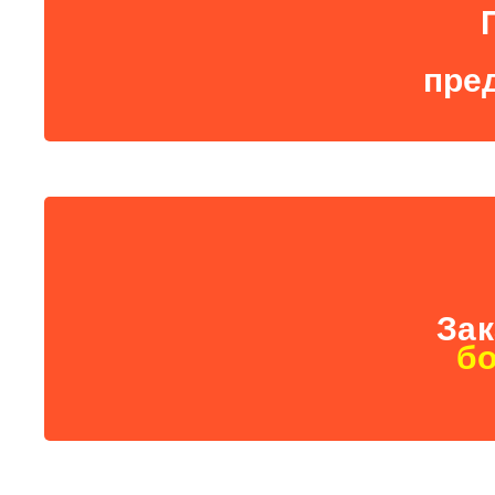
пре
Зак
бо