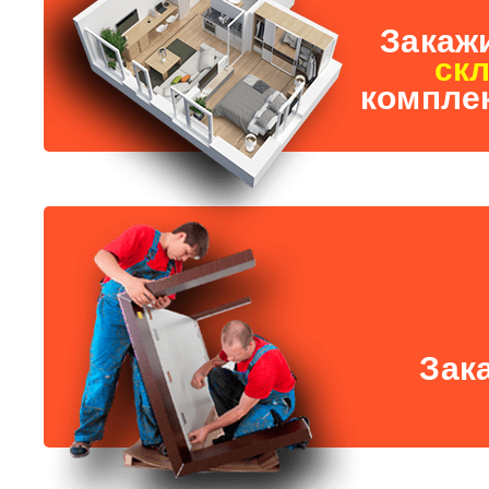
Закажи
ск
комплек
Зак